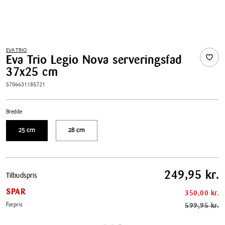
EVA TRIO
Eva Trio Legio Nova serveringsfad
37x25 cm
5706631185721
Bredde
25 cm
28 cm
Pris
249,95 kr.
Tilbudspris
tabel
SPAR
350,00 kr.
Førpris
599,95 kr.