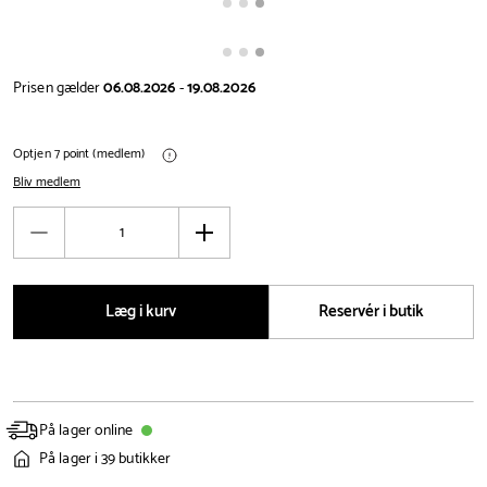
Prisen gælder
06.08.2026
-
19.08.2026
Optjen 7 point (medlem)
Bliv medlem
Antal
Reducér
Øg
antal
antal
Læg i kurv
Reservér i butik
På lager online
På lager i 39 butikker