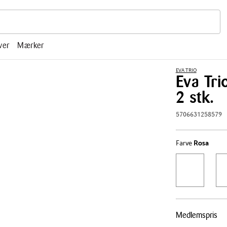
r, mm.
ver
Mærker
EVA TRIO
Eva Tri
2 stk.
5706631258579
Farve
Rosa
Pris
Medlemspris
tabel