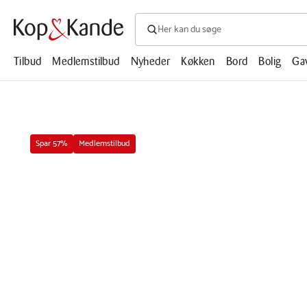
Søg efter produkter, artikler, opskrifte
Søg
efter
produkter,
Tilbud
Medlemstilbud
Nyheder
Køkken
Bord
Bolig
Ga
artikler,
opskrifter,
mm.
Afspil
Spar 57%
Medlemstilbud