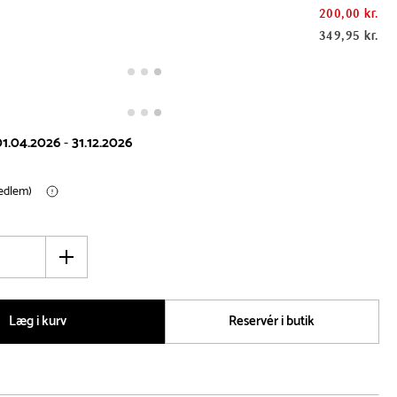
200,00 kr.
349,95 kr.
01.04.2026
-
31.12.2026
medlem)
Øg
antal
Læg i kurv
Reservér i butik