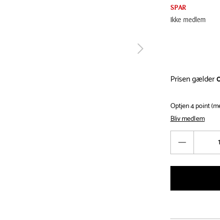
SPAR
Ikke medlem
tilbage
Prisen gælder
Optjen 4 point (
Bliv medlem
Antal
Reducér
antal