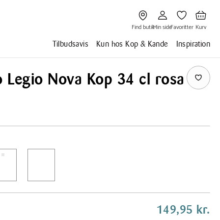
Gå
Gå
Gå
Gå
til
til
til
til
Find
Min
Favoritter
Kurv
butik
side
Find butik
Min side
Favoritter
Kurv
Tilbudsavis
Kun hos Kop & Kande
Inspiration
o Legio Nova Kop 34 cl rosa
149,95 kr.