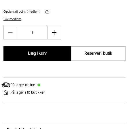
Optjen 38 point (medlem)
Bliv medlem
Antal
Reducér
Øg
antal
antal
Læg i kurv
Reservér i butik
På lager online
På lager i 10 butikker