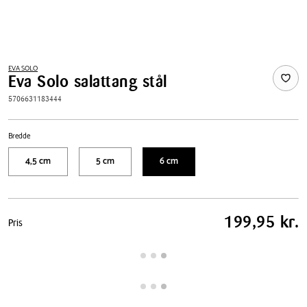
EVA SOLO
Eva Solo salattang stål
5706631183444
Bredde
4,5 cm
5 cm
6 cm
Pris
199,95 kr.
Pris
tabel