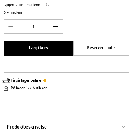
Optjen 5 point (medlem)
Bliv medlem
Antal
Reducér
Øg
antal
antal
Læg i kurv
Reservér i butik
Få på lager online
På lager i 22 butikker
Produktbeskrivelse