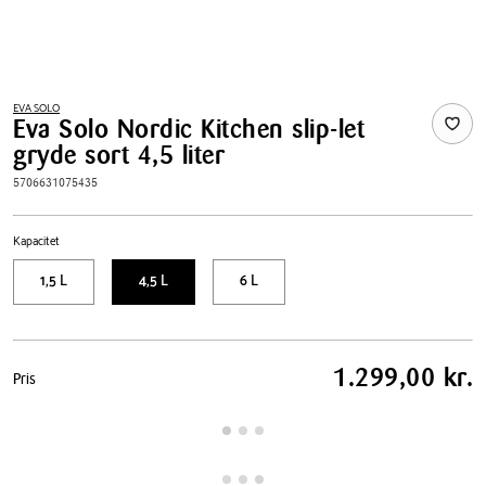
EVA SOLO
Eva Solo Nordic Kitchen slip-let
gryde sort 4,5 liter
5706631075435
Kapacitet
1,5 L
4,5 L
6 L
Pris
1.299,00 kr.
Pris
tabel