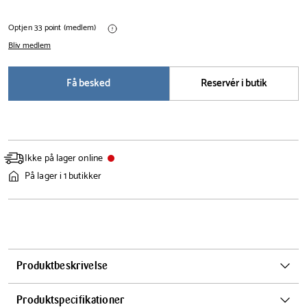
Optjen 33 point (medlem)
Bliv medlem
Få besked
Reservér i butik
Ikke på lager online
På lager i 1 butikker
Produktbeskrivelse
Eva Solo Nordic Kitchen gryden forener det bedste fra to verdener:
Produktspecifikationer