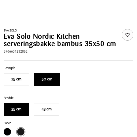
EVA SOLO
Eva Solo Nordic Kitchen
serveringsbakke bambus 35x50 cm
5706631232852
Længde
25 cm
50 cm
Bredde
35 cm
43 cm
Farve
Sort
Mat
sort