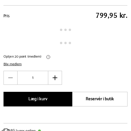
Pris
799,95 kr.
Pris
tabel
Optjen 20 point (medlem)
Bliv medlem
Antal
Reducér
Øg
antal
antal
Læg i kurv
Reservér i butik