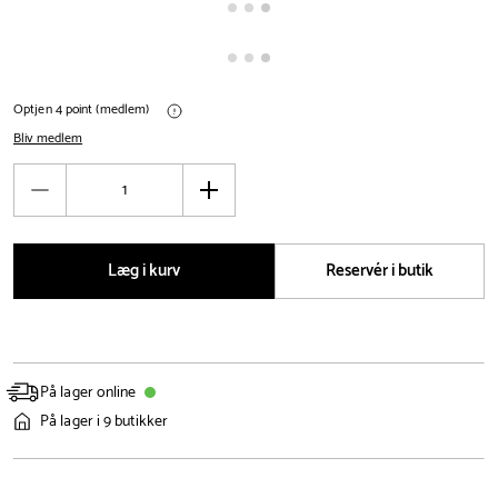
Optjen 4 point (medlem)
Bliv medlem
Antal
Reducér
Øg
antal
antal
Læg i kurv
Reservér i butik
På lager online
På lager i 9 butikker