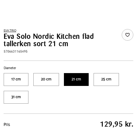
EVA TRIO
Eva Solo Nordic Kitchen flad
tallerken sort 21 cm
5706631165495
Diameter
17 cm
20 cm
21 cm
25 cm
31 cm
Pris
129,95 kr.
Pris
tabel