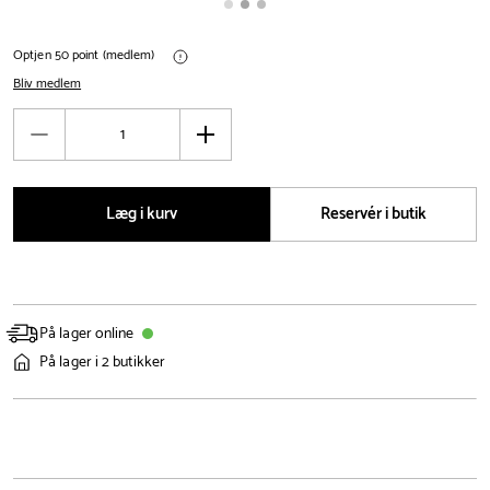
Optjen 50 point (medlem)
Bliv medlem
Antal
Reducér
Øg
antal
antal
Læg i kurv
Reservér i butik
På lager online
På lager i 2 butikker