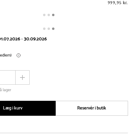
999,95 kr.
01.07.2026
-
30.09.2026
medlem)
Øg
antal
å lager
Læg i kurv
Reservér i butik