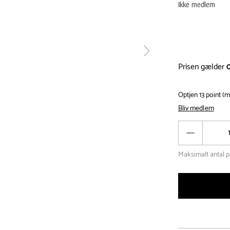
Ikke medlem
tilbage
Prisen gælder
Optjen 13 point (
Bliv medlem
Antal
Reducér
antal
Maksimalt antal p