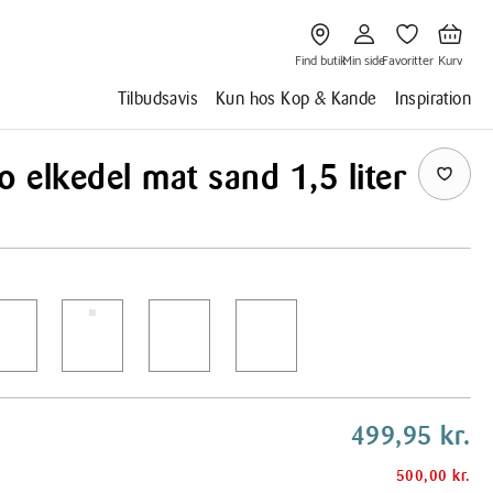
Gå
Gå
Gå
Gå
til
til
til
til
Find
Min
Favoritter
Kurv
butik
side
Find butik
Min side
Favoritter
Kurv
Tilbudsavis
Kun hos Kop & Kande
Inspiration
o elkedel mat sand 1,5 liter
499,95 kr.
500,00 kr.