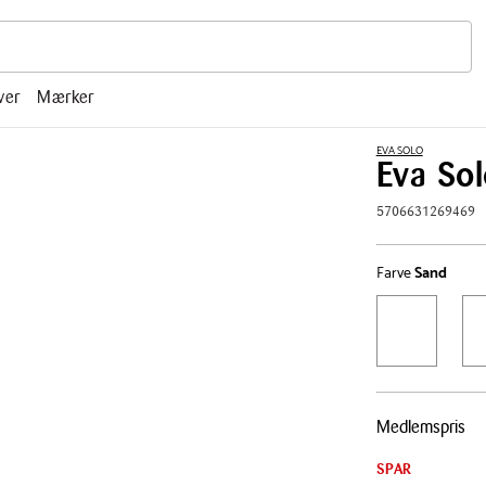
r, mm.
ver
Mærker
EVA SOLO
Eva Sol
5706631269469
Farve
Sand
Pris
Medlemspris
tabel
SPAR