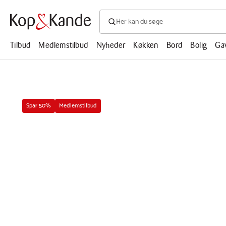
Søg efter produkter, artikler, opskrifte
Søg
efter
produkter,
Tilbud
Medlemstilbud
Nyheder
Køkken
Bord
Bolig
Ga
artikler,
opskrifter,
mm.
Spar 50%
Medlemstilbud
Afspil