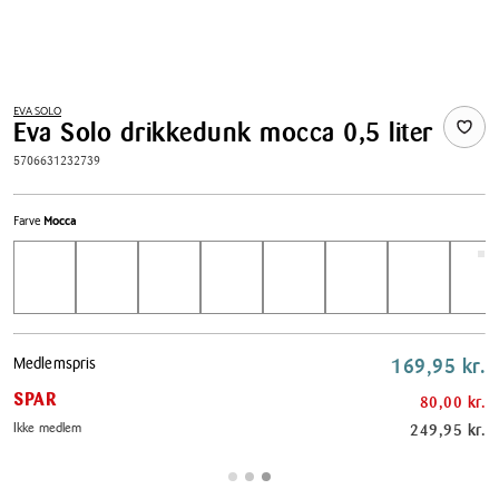
EVA SOLO
Eva Solo drikkedunk mocca 0,5 liter
5706631232739
Farve
Mocca
Pris
Medlemspris
169,95 kr.
tabel
SPAR
80,00 kr.
Ikke medlem
249,95 kr.