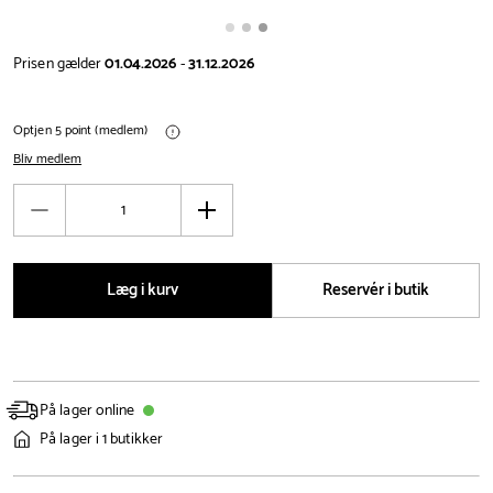
Prisen gælder
01.04.2026
-
31.12.2026
Optjen 5 point (medlem)
Bliv medlem
Antal
Reducér
Øg
antal
antal
Læg i kurv
Reservér i butik
På lager online
På lager i 1 butikker