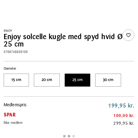
ENJOY
Enjoy solcelle kugle med spyd hvid Ø
25 cm
5708748830105
Diameter
15 cm
20 cm
25 cm
30 cm
Pris
Medlemspris
199,95 kr.
tabel
SPAR
100,00 kr.
Ikke medlem
299,95 kr.