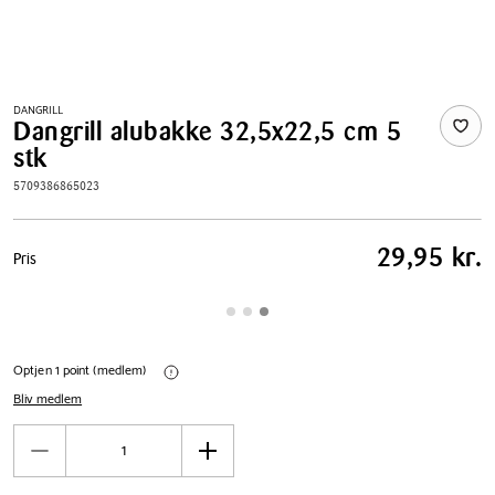
DANGRILL
Dangrill alubakke 32,5x22,5 cm 5
stk
5709386865023
Pris
29,95 kr.
Pris
tabel
Optjen 1 point (medlem)
Bliv medlem
Antal
Reducér
Øg
antal
antal