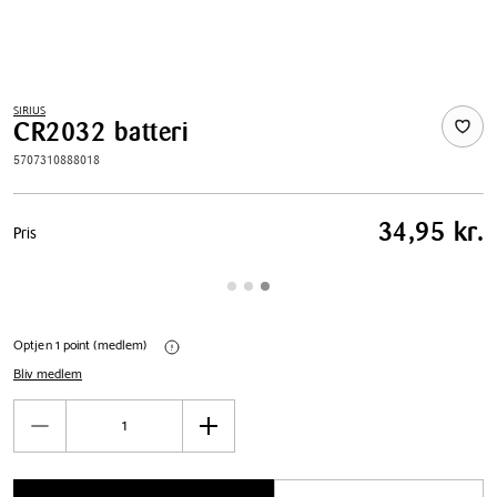
SIRIUS
CR2032 batteri
5707310888018
Pris
34,95 kr.
Pris
tabel
Optjen 1 point (medlem)
Bliv medlem
Antal
Reducér
Øg
antal
antal