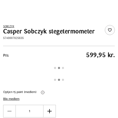
SOBCZYK
Casper Sobczyk stegetermometer
5740007825835
Pris
599,95 kr.
Pris
tabel
Optjen 15 point (medlem)
Bliv medlem
Antal
Reducér
Øg