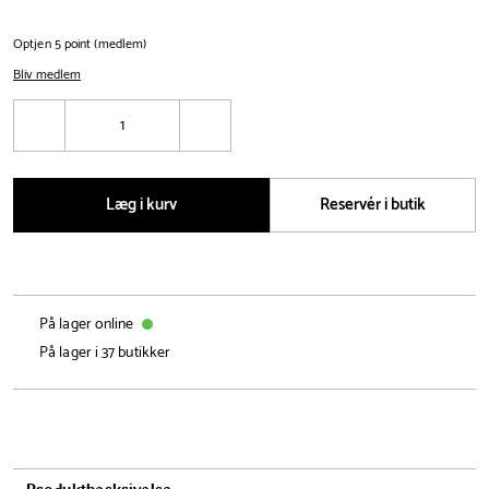
Optjen 5 point (medlem)
Bliv medlem
Antal
Reducér
Øg
antal
antal
Læg i kurv
Reservér i butik
På lager online
På lager i 37 butikker