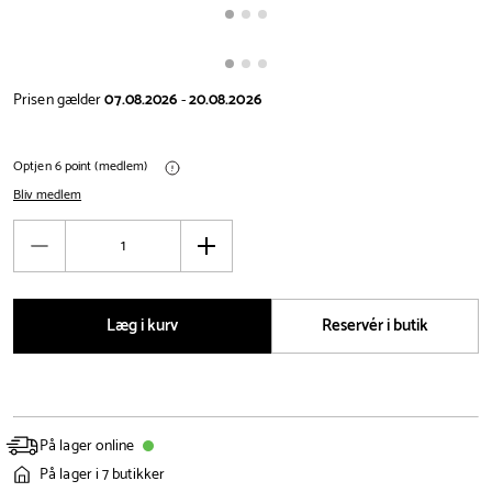
Prisen gælder
07.08.2026
-
20.08.2026
Optjen 6 point (medlem)
Bliv medlem
Antal
Reducér
Øg
antal
antal
Læg i kurv
Reservér i butik
På lager online
På lager i 7 butikker