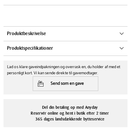
Produktbeskrivelse
Leder du efter en godt vækkeur uden for mange dikkedarer? Så er
Produktspecifikationer
Brauns BC12B klassiske vækkeur et rigtig god valg. Dette klassiske
Braun vækkeur kan det et vækkeur skal kunne: ringe, snooze og lyse.
Bredde
Højde
Lad os klare gaveindpakningen og overrask en, du holder af med et
Klassisk rundt Braun vækkeur
3.5 cm
7.5 cm
personligt kort. Vi kan sende direkte til gavemodtager.
Snooze funktion - hvis du lige skal have 5 min. mere på den anden
Diameter
Farve
side
Send som en gave
7.5 cm
Sort
Letlæseligt display
Stigende alarmtone så man ikke bliver vækket alt for hårdt
Materialer
Design: Dieter Rams
Plastik
Del din betaling op med Anyday
Reservér online og hent i butik efter 2 timer
365 dages landsdækkende bytteservice