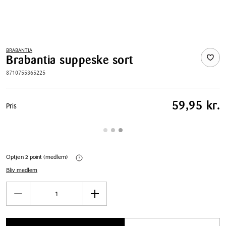
BRABANTIA
Brabantia suppeske sort
8710755365225
Pris
59,95 kr.
Pris
tabel
Optjen 2 point (medlem)
Bliv medlem
Antal
Reducér
Øg
antal
antal