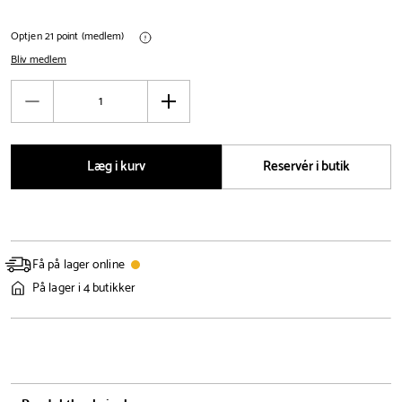
Optjen 21 point (medlem)
Bliv medlem
Antal
Reducér
Øg
antal
antal
Læg i kurv
Reservér i butik
Få på lager online
På lager i 4 butikker