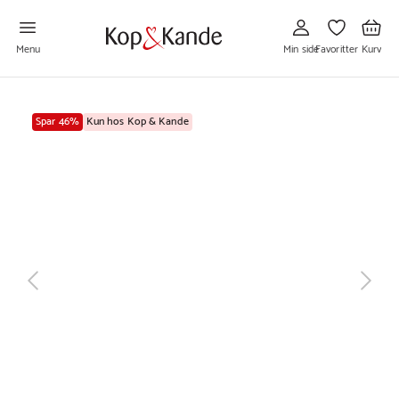
Gå
Gå
Gå
til
til
til
Min
Favoritter
Kurv
side
Menu
Min side
Favoritter
Kurv
Spar 46%
Kun hos Kop & Kande
næste
tilbage