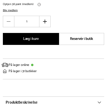
Optjen 38 point (medlem)
Bliv medlem
Antal
Reducér
Øg
antal
antal
Læg i kurv
Reservér i butik
På lager online
På lager i 31 butikker
Produktbeskrivelse