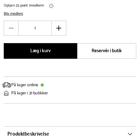
Optjen 25 point (medlem)
Bliv medlem
Antal
Reducér
Øg
antal
antal
Læg i kurv
Reservér i butik
På lager online
På lager i 31 butikker
Produktbeskrivelse