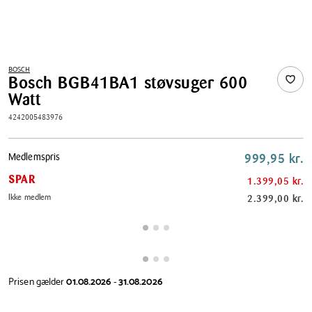
BOSCH
Bosch BGB41BA1 støvsuger 600
Watt
4242005483976
Pris
Medlemspris
999,95 kr.
tabel
SPAR
1.399,05 kr.
Ikke medlem
2.399,00 kr.
Prisen gælder
01.08.2026
-
31.08.2026