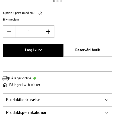
Optjen 6 point (medlem)
Bliv medlem
Antal
Reducér
Øg
antal
antal
Læg i kurv
Reservér i butik
På lager online
På lager i 43 butikker
Produktbeskrivelse
Giv dine lækre kreationer de bedste betingelser for at køle perfekt af
Produktspecifikationer