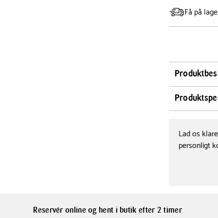
Få på lage
Produktbes
Skab en hygg
Produktspec
Kusintha fyrf
rillet struktu
Højde
7.5 cm
et strejf af f
Lad os klar
dominerende.
personligt k
Serie
Bitz Kusintha
Bitz Kusintha
i alle henseen
afslapning, o
Sæt dem samm
Reservér online og hent i butik efter 2 timer
centerpiece, 