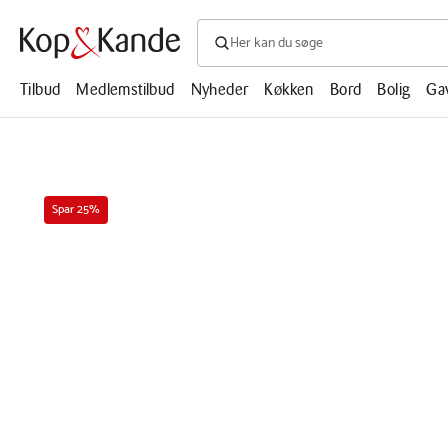
Søg efter produkter, artikler, opskrifte
Søg
efter
produkter,
Tilbud
Medlemstilbud
Nyheder
Køkken
Bord
Bolig
Ga
artikler,
opskrifter,
mm.
Spar 25%