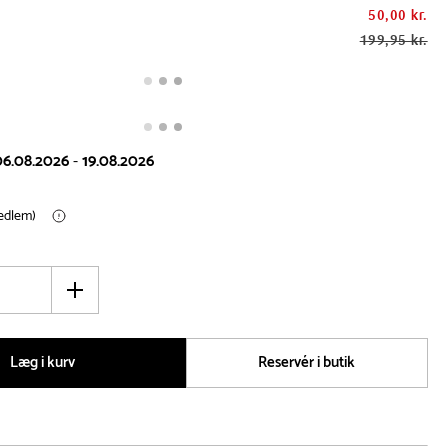
50,00 kr.
199,95 kr.
06.08.2026
-
19.08.2026
medlem)
Øg
antal
Læg i kurv
Reservér i butik