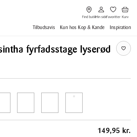
Gå
Gå
Gå
Gå
til
til
til
til
Find
Min
Favoritter
Kurv
butik
side
Find butik
Min side
Favoritter
Kurv
Tilbudsavis
Kun hos Kop & Kande
Inspiration
sintha fyrfadsstage lyserød
149,95 kr.