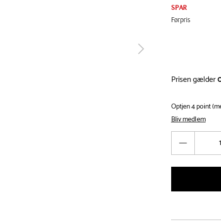
SPAR
Førpris
tilbage
Prisen gælder
Optjen 4 point (
Bliv medlem
Antal
Reducér
antal