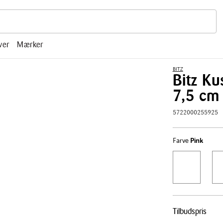
r, mm.
ver
Mærker
BITZ
Bitz Ku
7,5 cm
5722000255925
Farve
Pink
Pris
Tilbudspris
tabel