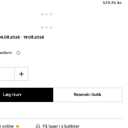
529,95 kr.
06.08.2026
-
19.08.2026
(medlem)
Øg
antal
Læg i kurv
Reservér i butik
r online
På lager i 3 butikker