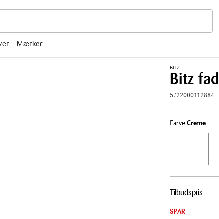
r, mm.
ver
Mærker
BITZ
Bitz f
5722000112884
Farve
Creme
Pris
Tilbudspris
tabel
SPAR