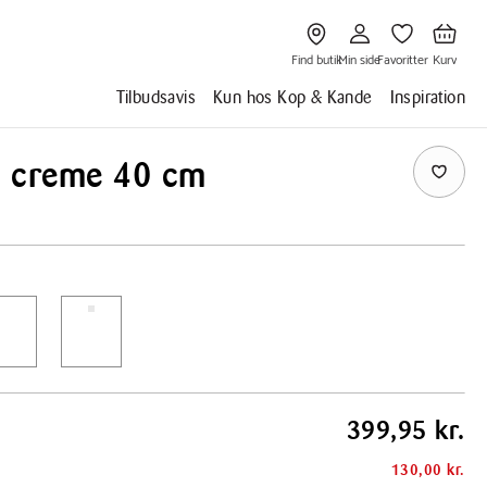
Gå
Gå
Gå
Gå
til
til
til
til
Find
Min
Favoritter
Kurv
butik
side
Find butik
Min side
Favoritter
Kurv
Tilbudsavis
Kun hos Kop & Kande
Inspiration
ad creme 40 cm
399,95 kr.
130,00 kr.