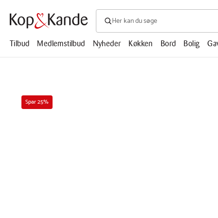
Søg efter produkter, artikler, opskrifte
Søg
efter
produkter,
Tilbud
Medlemstilbud
Nyheder
Køkken
Bord
Bolig
Ga
artikler,
opskrifter,
mm.
Spar 25%