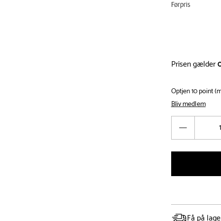
Førpris
Prisen gælder
Optjen 10 point 
Bliv medlem
Antal
Reducér
antal
Få på lage