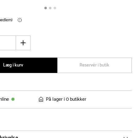
(medlem)
Øg
antal
Læg i kurv
Reservér i butik
nline
På lager i 0 butikker