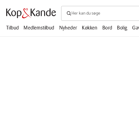
Søg efter produkter, artikler, opskrifte
Søg
efter
produkter,
Tilbud
Medlemstilbud
Nyheder
Køkken
Bord
Bolig
Ga
artikler,
opskrifter,
mm.