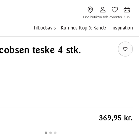
Gå
Gå
Gå
Gå
til
til
til
til
Find
Min
Favoritter
Kurv
butik
side
Find butik
Min side
Favoritter
Kurv
Tilbudsavis
Kun hos Kop & Kande
Inspiration
cobsen teske 4 stk.
369,95 kr.