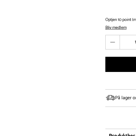
Optjen 10 point 
Bliv medlem
Antal
Reducér
antal
På lager o