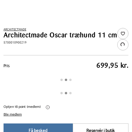
ARCHITECTMADE
Architectmade Oscar træhund 11 cm
5700010900219
Pris
699,95 kr.
Pris
tabel
Optjen 18 point (medlem)
Bliv medlem
Få besked
Reservér i butik