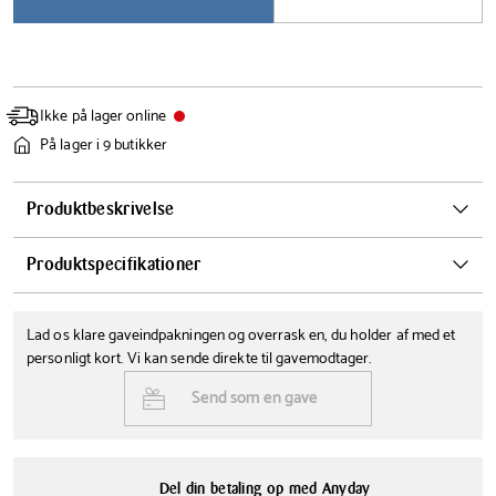
Ikke på lager online
På lager i 9 butikker
Produktbeskrivelse
Oscar hunden fra Architectmade er en sand klassiker inden for dansk
Produktspecifikationer
design.
Højde
Farve
Den blev designet af Hans Bølling i 1953 og har sidenhen henrykt
Lad os klare gaveindpakningen og overrask en, du holder af med et
11 cm
Træ
både børn og voksne med sit charmerende udseende og sin tidløse
personligt kort. Vi kan sende direkte til gavemodtager.
elegance.
Materialer
Send som en gave
Bøg
Oscar er fremstillet i bøg med ører og hale i læder, hvilket giver den
et varmt og naturligt udtryk.
Del din betaling op med Anyday
Denne træhund er ikke bare en fryd for øjet, den er også utrolig