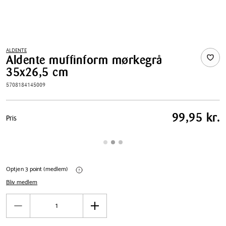
ALDENTE
Aldente muffinform mørkegrå
35x26,5 cm
5708184145009
Pris
99,95 kr.
Pris
tabel
Optjen 3 point (medlem)
Bliv medlem
Antal
Reducér
Øg
antal
antal