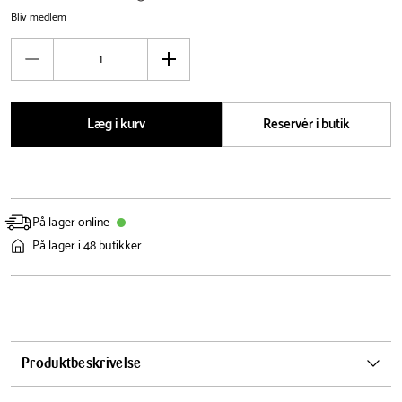
Bliv medlem
Antal
Reducér
Øg
antal
antal
Læg i kurv
Reservér i butik
På lager online
På lager i 48 butikker
Produktbeskrivelse