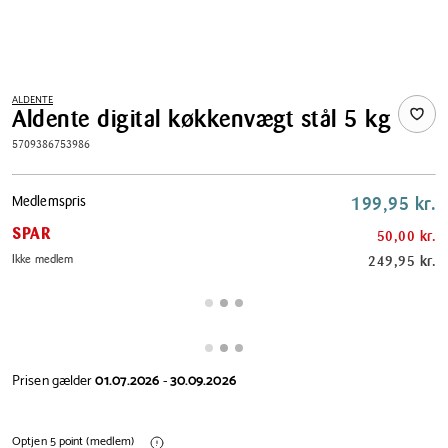
ALDENTE
Aldente digital køkkenvægt stål 5 kg
5709386753986
Pris
Medlemspris
199,95 kr.
tabel
SPAR
50,00 kr.
Ikke medlem
249,95 kr.
Prisen gælder
01.07.2026
-
30.09.2026
Optjen 5 point (medlem)