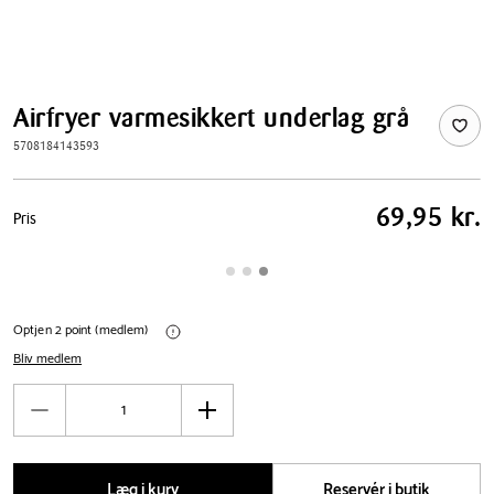
Airfryer varmesikkert underlag grå
5708184143593
Pris
69,95 kr.
Pris
tabel
Optjen 2 point (medlem)
Bliv medlem
Antal
Reducér
Øg
antal
antal
Læg i kurv
Reservér i butik