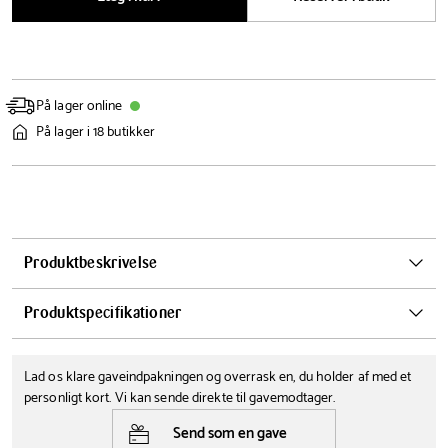
På lager online
På lager i 18 butikker
Produktbeskrivelse
Forkæl dine køkkenborde med dette praktiske og stilrene
Produktspecifikationer
varmesikre underlag designet specielt til airfryers. Det elegante grå
design passer perfekt ind i det moderne køkken og beskytter dine
Bredde
Længde
overflader mod varme, ridser og mærker.
Lad os klare gaveindpakningen og overrask en, du holder af med et
30 cm
44 cm
personligt kort. Vi kan sende direkte til gavemodtager.
Farve
Tåler opvaskemaskine
Send som en gave
Nej
Grå