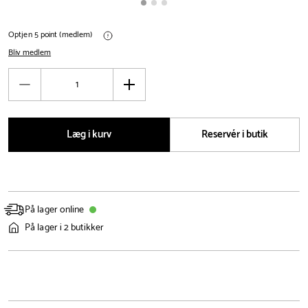
Optjen 5 point (medlem)
Bliv medlem
Antal
Reducér
Øg
antal
antal
Læg i kurv
Reservér i butik
På lager online
På lager i 2 butikker