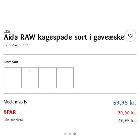
RAW
Aida RAW kagespade sort i gaveæske
5709554158322
Farve
Sort
Pris
Medlemspris
59,95 kr.
tabel
SPAR
20,00 kr.
Ikke medlem
79,95 kr.