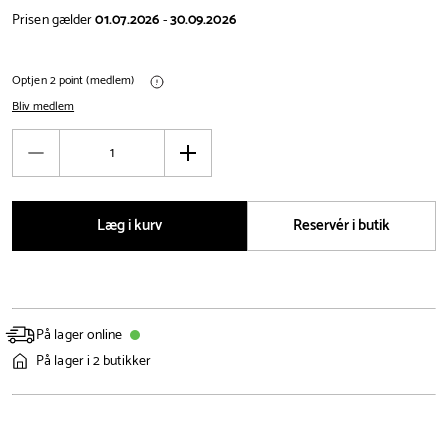
Prisen gælder
01.07.2026
-
30.09.2026
Optjen 2 point (medlem)
Bliv medlem
Antal
Reducér
Øg
antal
antal
Læg i kurv
Reservér i butik
På lager online
På lager i 2 butikker