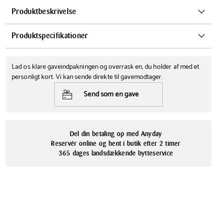
Produktbeskrivelse
Den elegante dækkeserviet fra Aida er designet af den prisbelønnede
Produktspecifikationer
industrielle designer, Karim Rashid. Dækkeservietten er fremstillet i
genbrugslæder og har et smukt og slidstærkt præg på overfladen.
Bredde
Højde
Dækkeservietten fås i mange smukke farver, som nemt kan
Lad os klare gaveindpakningen og overrask en, du holder af med et
30.4 cm
0.17 cm
kombineres for et personligt udtryk på spisebordet.
personligt kort. Vi kan sende direkte til gavemodtager.
Længde
Farve
Send som en gave
45 cm
Hvid
Tåler opvaskemaskine
Serie
Nej
Aida Karim Rashid
Del din betaling op med Anyday
Materialer
Reservér online og hent i butik efter 2 timer
Genbrugslæder
365 dages landsdækkende bytteservice