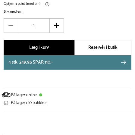
Optjen 3 point (medlem)
Bliv medlem
Antal
Reducér
Øg
antal
antal
Læg i kurv
Reservér i butik
4 stk. 249,95 SPAR 110.-
På lager online
På lager i 10 butikker