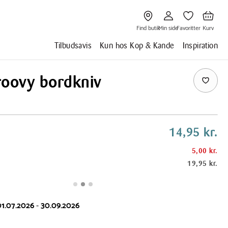
Gå
Gå
Gå
Gå
til
til
til
til
Find
Min
Favoritter
Kurv
butik
side
Find butik
Min side
Favoritter
Kurv
Tilbudsavis
Kun hos Kop & Kande
Inspiration
roovy bordkniv
14,95 kr.
5,00 kr.
19,95 kr.
01.07.2026
-
30.09.2026