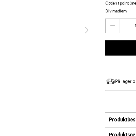
Optjen 1 point (m
Bliv medlem
Antal
Reducér
tilbage
antal
På lager o
Produktbes
Aida Groovy sp
Produktspec