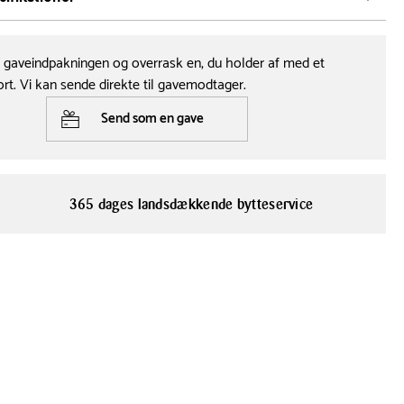
emaskine
Tåler opvaskemaskine
Serie
Ja
Aida Groovy
e gaveindpakningen og overrask en, du holder af med et
ort. Vi kan sende direkte til gavemodtager.
Send som en gave
365 dages landsdækkende bytteservice