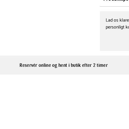
Tåler opvask
Farve
Sølv
Lad os klar
personligt k
Materialer
Rustfrit stål
Reservér online og hent i butik efter 2 timer