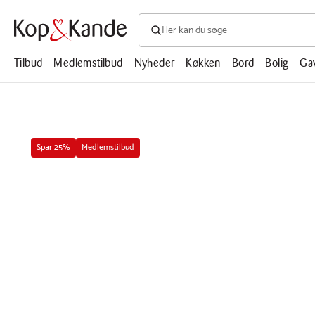
Søg efter produkter, artikler, opskrifte
Søg
efter
produkter,
Tilbud
Medlemstilbud
Nyheder
Køkken
Bord
Bolig
Ga
artikler,
opskrifter,
mm.
Spar 25%
Medlemstilbud