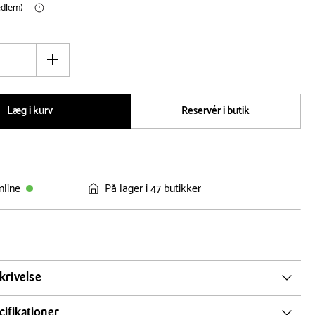
edlem)
Øg
antal
Læg i kurv
Reservér i butik
nline
På lager i 47 butikker
krivelse
isekniv/ middagskniv i rustfrit stål
ifikationer