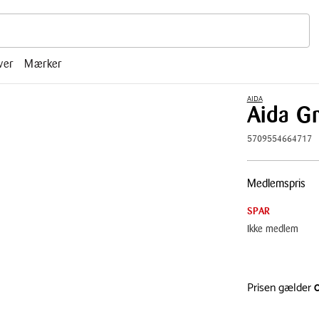
r, mm.
ver
Mærker
AIDA
Aida G
5709554664717
Pris
Medlemspris
tabel
SPAR
Ikke medlem
Prisen gælder