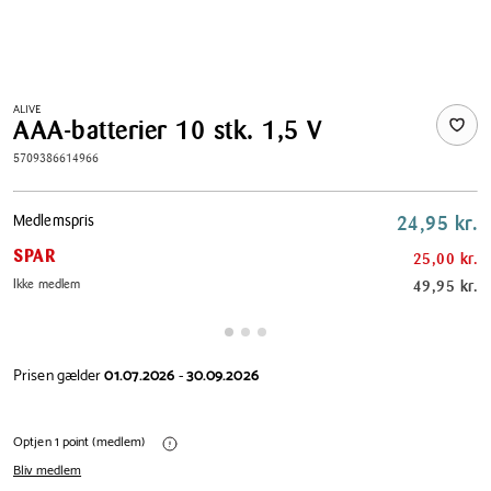
ALIVE
AAA-batterier 10 stk. 1,5 V
5709386614966
Pris
Medlemspris
24,95 kr.
tabel
SPAR
25,00 kr.
Ikke medlem
49,95 kr.
Prisen gælder
01.07.2026
-
30.09.2026
Optjen 1 point (medlem)
Bliv medlem