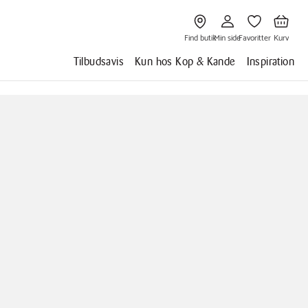
Gå
Gå
Gå
Gå
til
til
til
til
Find
Min
Favoritter
Kurv
butik
side
Find butik
Min side
Favoritter
Kurv
Tilbudsavis
Kun hos Kop & Kande
Inspiration