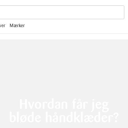
r, mm.
ver
Mærker
Hvordan får jeg
bløde håndklæder?