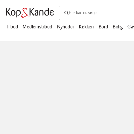
Søg efter produkter, artikler, opskrifte
Søg
efter
produkter,
Tilbud
Medlemstilbud
Nyheder
Køkken
Bord
Bolig
Ga
artikler,
opskrifter,
mm.