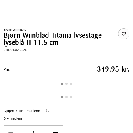
BJØRN WIINBLAD
Bjørn Wiinblad Titania lysestage
lyseblå H 11,5 cm
5709513540625
Pris
349,95 kr.
Pris
tabel
Optjen 9 point (medlem)
Bliv medlem
Antal