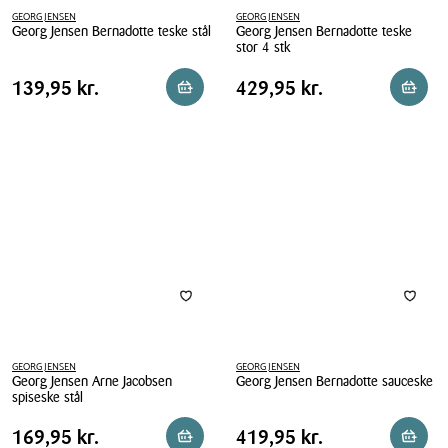
GEORG JENSEN
GEORG JENSEN
Georg Jensen Bernadotte teske stål
Georg Jensen Bernadotte teske
stor 4 stk
Georg
Georg
Jensen
Pris
Pris
Pris
139,95 kr.
Pris
429,95 kr.
139,95 kr.
429,95 kr.
Reservér i butik
Reserv
Jensen
Bernadotte
tabel
tabel
Bernadotte
teske
teske
stål
stor
4
stk
GEORG JENSEN
GEORG JENSEN
Georg Jensen Arne Jacobsen
Georg Jensen Bernadotte sauceske
spiseske stål
Georg
Georg
Jensen
Pris
Pris
Pris
169,95 kr.
Pris
419,95 kr.
169,95 kr.
419,95 kr.
Reservér i butik
Reserv
Jensen