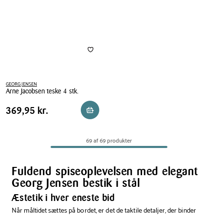
GEORG JENSEN
Arne Jacobsen teske 4 stk.
Arne
Pris
Pris
369,95 kr.
369,95 kr.
Læg i kurv
Jacobsen
tabel
teske
4
69 af 69 produkter
stk.
Fuldend spiseoplevelsen med elegant
Georg Jensen bestik i stål
Æstetik i hver eneste bid
Når måltidet sættes på bordet, er det de taktile detaljer, der binder