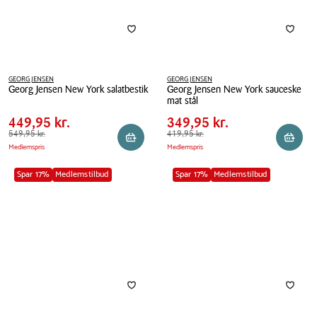
GEORG JENSEN
GEORG JENSEN
Georg Jensen New York salatbestik
Georg Jensen New York sauceske
Pris
Pris
Pris
449,95 kr.
Pris
349,95 kr.
mat stål
tabel
tabel
Georg
Spar
100,00 kr.
Spar
70,00 kr.
449,95 kr.
Georg
349,95 kr.
Jensen
Førpris
549,95 kr.
549,95 kr.
Jensen
Førpris
419,95 kr.
419,95 kr.
New
Læg i kurv
Reserv
Medlemspris
Medlemspris
New
York
York
salatbestik
Spar 17%
Medlemstilbud
Spar 17%
Medlemstilbud
sauceske
mat
stål