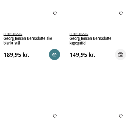
GEORG JENSEN
GEORG JENSEN
Georg Jensen Bernadotte ske
Georg Jensen Bernadotte
blankt stål
kagegaffel
Georg
Georg
Pris
Pris
Pris
189,95 kr.
Pris
149,95 kr.
189,95 kr.
149,95 kr.
Reservér i butik
Reserv
Jensen
Jensen
tabel
tabel
Bernadotte
Bernadotte
ske
kagegaffel
blankt
stål