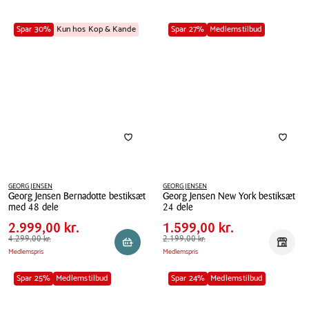
Spar 30%
Kun hos Kop & Kande
Spar 27%
Medlemstilbud
GEORG JENSEN
GEORG JENSEN
Georg Jensen Bernadotte bestiksæt
Georg Jensen New York bestiksæt
Pris
Pris
Pris
2.999,00 kr.
Pris
1.599,00 kr.
med 48 dele
24 dele
tabel
tabel
Spar
1.300,00 kr.
Spar
600,00 kr.
Georg
2.999,00 kr.
Georg
1.599,00 kr.
Jensen
Førpris
4.299,00 kr.
4.299,00 kr.
Jensen
Førpris
2.199,00 kr.
2.199,00 kr.
Reservér i butik
Reserv
Medlemspris
Medlemspris
Bernadotte
New
bestiksæt
York
Spar 25%
Medlemstilbud
Spar 24%
Medlemstilbud
med
bestiksæt
48
24