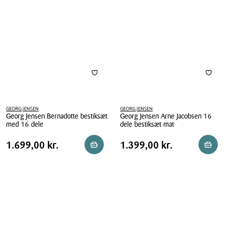
mat
stk.
4
stk
GEORG JENSEN
GEORG JENSEN
Georg Jensen Bernadotte bestiksæt
Georg Jensen Arne Jacobsen 16
med 16 dele
dele bestiksæt mat
Georg
Georg
Pris
Pris
Pris
1.699,00 kr.
Pris
1.399,00 kr.
1.699,00 kr.
1.399,00 kr.
Reservér i butik
Læg i 
Jensen
Jensen
tabel
tabel
Bernadotte
Arne
bestiksæt
Jacobsen
med
16
16
dele
dele
bestiksæt
mat