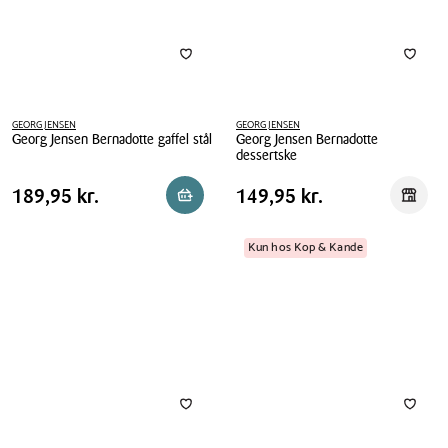
GEORG JENSEN
GEORG JENSEN
Georg Jensen Bernadotte gaffel stål
Georg Jensen Bernadotte
dessertske
Georg
Georg
Jensen
Pris
Pris
Pris
189,95 kr.
Pris
149,95 kr.
189,95 kr.
149,95 kr.
Reservér i butik
Reserv
Jensen
Bernadotte
tabel
tabel
Bernadotte
gaffel
dessertske
Kun hos Kop & Kande
stål