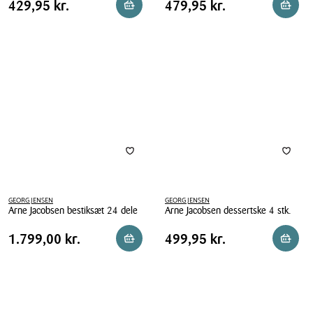
Jensen
Pris
Pris
Pris
429,95 kr.
Pris
479,95 kr.
429,95 kr.
479,95 kr.
Reservér i butik
Reserv
Jensen
Cobra
tabel
tabel
Cobra
bestik
kagegaffel
4
4
dele
stk.
GEORG JENSEN
GEORG JENSEN
Arne Jacobsen bestiksæt 24 dele
Arne Jacobsen dessertske 4 stk.
Arne
Arne
Pris
Pris
Pris
1.799,00 kr.
Pris
499,95 kr.
1.799,00 kr.
499,95 kr.
Reservér i butik
Reserv
Jacobsen
Jacobsen
tabel
tabel
bestiksæt
dessertske
24
4
dele
stk.