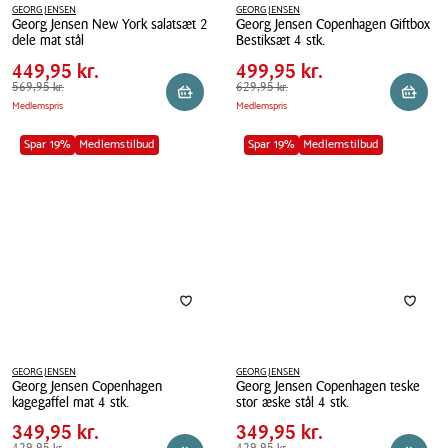
GEORG JENSEN
GEORG JENSEN
Georg Jensen New York salatsæt 2
Georg Jensen Copenhagen Giftbox
Pris
Pris
Pris
449,95 kr.
Pris
499,95 kr.
dele mat stål
Bestiksæt 4 stk.
tabel
tabel
Spar
120,00 kr.
Spar
130,00 kr.
Georg
449,95 kr.
Georg
499,95 kr.
Jensen
Førpris
569,95 kr.
569,95 kr.
Jensen
Førpris
629,95 kr.
629,95 kr.
Læg i kurv
Reserv
Medlemspris
Medlemspris
New
Copenhagen
York
Giftbox
Spar 19%
Medlemstilbud
Spar 19%
Medlemstilbud
salatsæt
Bestiksæt
2
4
dele
stk.
mat
stål
GEORG JENSEN
GEORG JENSEN
Georg Jensen Copenhagen
Georg Jensen Copenhagen teske
Pris
Pris
Pris
349,95 kr.
Pris
349,95 kr.
kagegaffel mat 4 stk.
stor æske stål 4 stk.
tabel
tabel
Spar
80,00 kr.
Spar
80,00 kr.
Georg
349,95 kr.
Georg
349,95 kr.