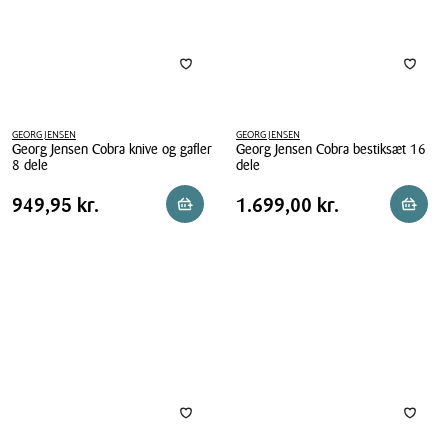
stk.
GEORG JENSEN
GEORG JENSEN
Georg Jensen Cobra knive og gafler
Georg Jensen Cobra bestiksæt 16
8 dele
dele
Georg
Georg
Pris
Pris
Pris
949,95 kr.
Pris
1.699,00 kr.
949,95 kr.
1.699,00 kr.
Læg i kurv
Reserv
Jensen
Jensen
tabel
tabel
Cobra
Cobra
knive
bestiksæt
og
16
gafler
dele
8
dele