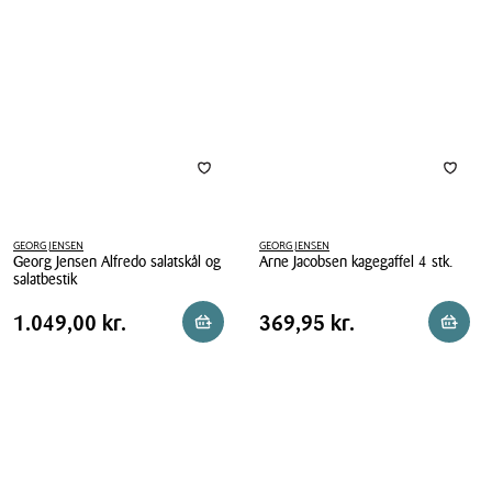
mat
GEORG JENSEN
GEORG JENSEN
Georg Jensen Alfredo salatskål og
Arne Jacobsen kagegaffel 4 stk.
salatbestik
Arne
Georg
Jacobsen
Pris
Pris
Pris
1.049,00 kr.
Pris
369,95 kr.
1.049,00 kr.
369,95 kr.
Reservér i butik
Reserv
Jensen
kagegaffel
tabel
tabel
Alfredo
4
salatskål
stk.
og
salatbestik