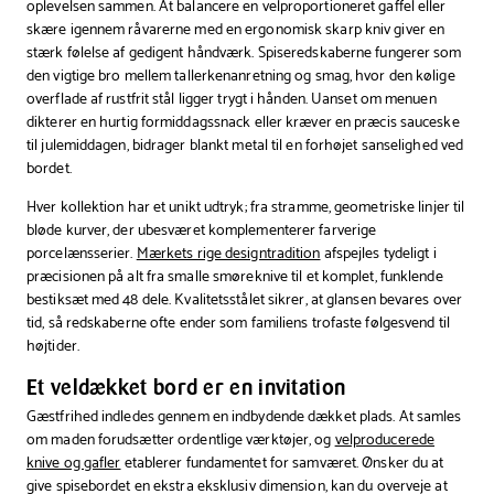
oplevelsen sammen. At balancere en velproportioneret gaffel eller
skære igennem råvarerne med en ergonomisk skarp kniv giver en
stærk følelse af gedigent håndværk. Spiseredskaberne fungerer som
den vigtige bro mellem tallerkenanretning og smag, hvor den kølige
overflade af rustfrit stål ligger trygt i hånden. Uanset om menuen
dikterer en hurtig formiddagssnack eller kræver en præcis sauceske
til julemiddagen, bidrager blankt metal til en forhøjet sanselighed ved
bordet.
Hver kollektion har et unikt udtryk; fra stramme, geometriske linjer til
bløde kurver, der ubesværet komplementerer farverige
porcelænsserier.
Mærkets rige designtradition
afspejles tydeligt i
præcisionen på alt fra smalle smøreknive til et komplet, funklende
bestiksæt med 48 dele. Kvalitetsstålet sikrer, at glansen bevares over
tid, så redskaberne ofte ender som familiens trofaste følgesvend til
højtider.
Et veldækket bord er en invitation
Gæstfrihed indledes gennem en indbydende dækket plads. At samles
om maden forudsætter ordentlige værktøjer, og
velproducerede
knive og gafler
etablerer fundamentet for samværet. Ønsker du at
give spisebordet en ekstra eksklusiv dimension, kan du overveje at