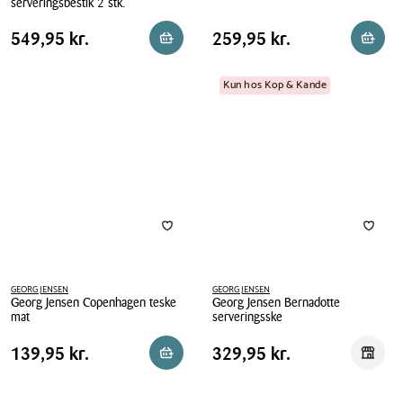
serveringsbestik 2 stk.
Georg
Georg
Jensen
Pris
Pris
Pris
549,95 kr.
Pris
259,95 kr.
549,95 kr.
259,95 kr.
Reservér i butik
Reserv
Jensen
Copenhagen
tabel
tabel
Bernadotte
kniv
serveringsbestik
Kun hos Kop & Kande
2
stk.
GEORG JENSEN
GEORG JENSEN
Georg Jensen Copenhagen teske
Georg Jensen Bernadotte
mat
serveringsske
Georg
Georg
Pris
Pris
Pris
139,95 kr.
Pris
329,95 kr.
139,95 kr.
329,95 kr.
Reservér i butik
Reserv
Jensen
Jensen
tabel
tabel
Copenhagen
Bernadotte
teske
serveringsske