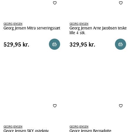
GEORG JENSEN
GEORG JENSEN
Georg Jensen Mitra serveringssæt
Georg Jensen Arne Jacobsen teske
lille 4 stk.
Georg
Georg
Jensen
Pris
Pris
Pris
529,95 kr.
Pris
329,95 kr.
529,95 kr.
329,95 kr.
Læg i kurv
Reserv
Jensen
Mitra
tabel
tabel
Arne
serveringssæt
Jacobsen
teske
lille
4
stk.
GEORG JENSEN
GEORG JENSEN
Georg Jensen SKY ostekniv
Georg Jensen Bernadotte