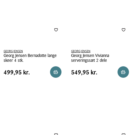
4
stk.
GEORG JENSEN
GEORG JENSEN
Georg Jensen Bernadotte lange
Georg Jensen Vivianna
skeer 4 stk.
serveringssæt 2 dele
Georg
Georg
Pris
Pris
Pris
499,95 kr.
Pris
549,95 kr.
499,95 kr.
549,95 kr.
Reservér i butik
Læg i 
Jensen
Jensen
tabel
tabel
Bernadotte
Vivianna
lange
serveringssæt
skeer
2
4
dele
stk.