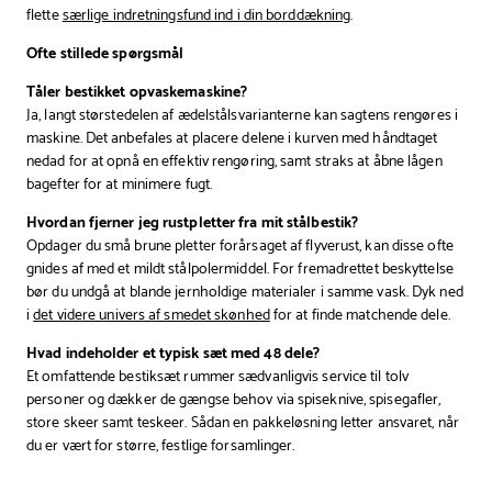
flette
særlige indretningsfund ind i din borddækning
.
Ofte stillede spørgsmål
Tåler bestikket opvaskemaskine?
Ja, langt størstedelen af ædelstålsvarianterne kan sagtens rengøres i
maskine. Det anbefales at placere delene i kurven med håndtaget
nedad for at opnå en effektiv rengøring, samt straks at åbne lågen
bagefter for at minimere fugt.
Hvordan fjerner jeg rustpletter fra mit stålbestik?
Opdager du små brune pletter forårsaget af flyverust, kan disse ofte
gnides af med et mildt stålpolermiddel. For fremadrettet beskyttelse
bør du undgå at blande jernholdige materialer i samme vask. Dyk ned
i
det videre univers af smedet skønhed
for at finde matchende dele.
Hvad indeholder et typisk sæt med 48 dele?
Et omfattende bestiksæt rummer sædvanligvis service til tolv
personer og dækker de gængse behov via spiseknive, spisegafler,
store skeer samt teskeer. Sådan en pakkeløsning letter ansvaret, når
du er vært for større, festlige forsamlinger.