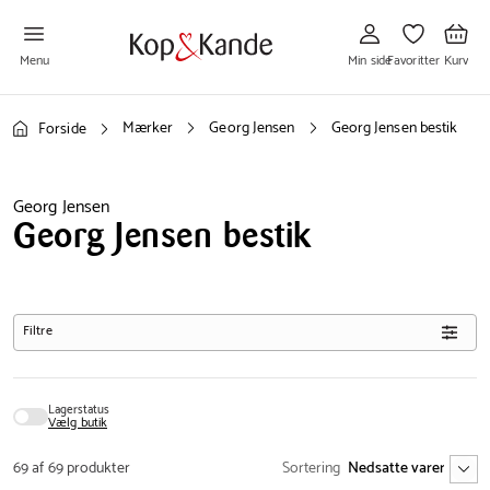
Gå
Gå
Gå
til
til
til
Min
Favoritter
Kurv
side
Menu
Min side
Favoritter
Kurv
Mærker
Georg Jensen
Georg Jensen bestik
Forside
Georg Jensen
Georg Jensen bestik
Filtre
Lagerstatus
Vælg butik
69 af 69 produkter
Sortering