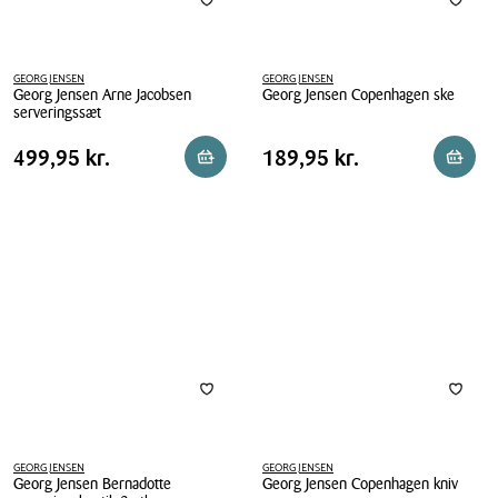
GEORG JENSEN
GEORG JENSEN
Georg Jensen Arne Jacobsen
Georg Jensen Copenhagen ske
serveringssæt
Georg
Georg
Jensen
Pris
Pris
Pris
499,95 kr.
Pris
189,95 kr.
499,95 kr.
189,95 kr.
Læg i kurv
Reserv
Jensen
Copenhagen
tabel
tabel
Arne
ske
Jacobsen
serveringssæt
GEORG JENSEN
GEORG JENSEN
Georg Jensen Bernadotte
Georg Jensen Copenhagen kniv