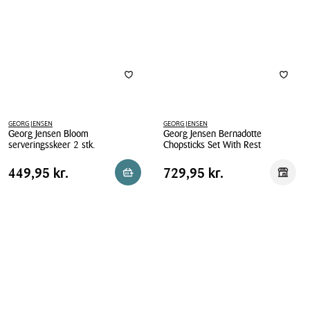
dele
GEORG JENSEN
GEORG JENSEN
Georg Jensen Bloom
Georg Jensen Bernadotte
serveringsskeer 2 stk.
Chopsticks Set With Rest
Georg
Georg
Pris
Pris
Pris
449,95 kr.
Pris
729,95 kr.
449,95 kr.
729,95 kr.
Reservér i butik
Reserv
Jensen
Jensen
tabel
tabel
Bloom
Bernadotte
serveringsskeer
Chopsticks
2
Set
stk.
With
Rest