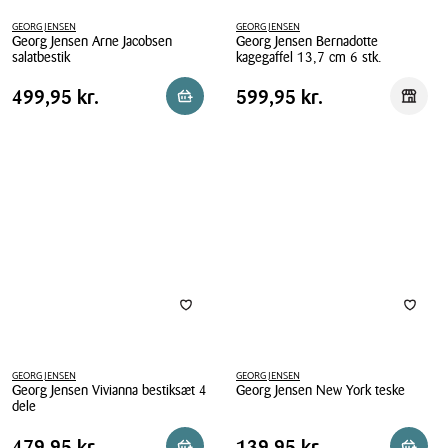
GEORG JENSEN
GEORG JENSEN
Georg Jensen Arne Jacobsen
Georg Jensen Bernadotte
salatbestik
kagegaffel 13,7 cm 6 stk.
Georg
Georg
Pris
Pris
Pris
499,95 kr.
Pris
599,95 kr.
499,95 kr.
599,95 kr.
Reservér i butik
Reserv
Jensen
Jensen
tabel
tabel
Arne
Bernadotte
Jacobsen
kagegaffel
salatbestik
13,7
cm
6
stk.
GEORG JENSEN
GEORG JENSEN
Georg Jensen Vivianna bestiksæt 4
Georg Jensen New York teske
dele
Georg
Georg
Jensen
Pris
Pris
Pris
479,95 kr.
Pris
139,95 kr.
479,95 kr.
139,95 kr.